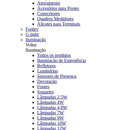
Aterramento
Acessórios para Postes
Conecetores
Quadros Medidores
Alicates para Terminais
Fortlev
G-light
Iluminação
Voltar
Iluminação
Todos os produtos
Iluminação de Emergência
Refletores
Luminárias
Sensores de Presença
Decoração
Fontes
Soquetes
Lâmpadas 2,5W
Lâmpadas 4W
Lâmpadas 4,8W
Lâmpadas 7W
Lâmpadas 9W
Lâmpadas 10W
Lâmpadas 12W