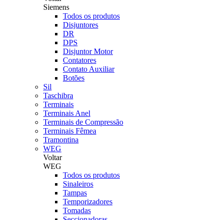
Siemens
Todos os produtos
Disjuntores
DR
DPS
Disjuntor Motor
Contatores
Contato Auxiliar
Botões
Sil
Taschibra
Terminais
Terminais Anel
Terminais de Compressão
Terminais Fêmea
Tramontina
WEG
Voltar
WEG
Todos os produtos
Sinaleiros
Tampas
Temporizadores
Tomadas
Seccionadoras