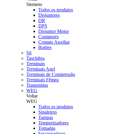
Siemens
Todos os produtos
Disjuntores
DR
DPS
Disjuntor Motor
Contatores
Contato Auxiliar
Botões
Sil
Taschibra
Terminais
Terminais Anel
Terminais de Compressão
Terminais Fêmea
Tramontina
WEG
Voltar
WEG
Todos os produtos
Sinaleiros
Tampas
Temporizadores
Tomadas
Seccionadoras